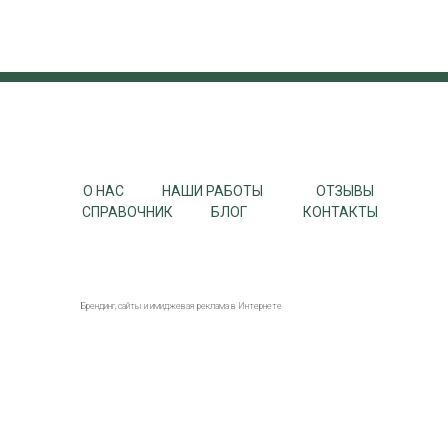
+7 (3532) 43-88-10
b8z@mail.ru
О НАС
НАШИ РАБОТЫ
ОТЗЫВЫ
СПРАВОЧНИК
БЛОГ
КОНТАКТЫ
Брендинг, сайты и имиджевая реклама в Интернете