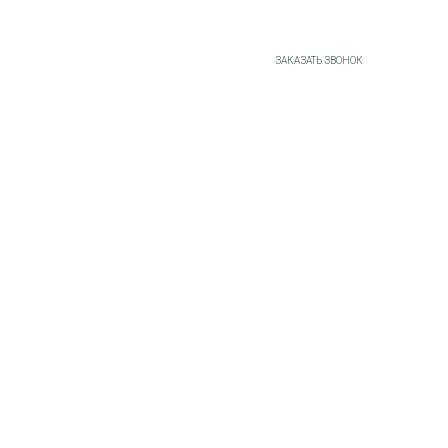
+7 (3532) 43-88-10
ЗАКАЗАТЬ ЗВОНОК
О НАС
НАШИ РАБОТЫ
ОТЗЫВЫ
СПРАВОЧНИК
БЛОГ
КОНТАКТЫ